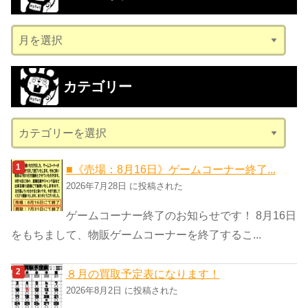
ア
ー
カ
カテゴリー
イ
ブ
カ
テ
ゴ
■《売場：8月16日》ゲームコーナー終了...
リ
2026年7月28日 に投稿された
ー
ゲームコーナー終了のお知らせです！ 8月16日
をもちまして、物販ゲームコーナーを終了するこ...
８月の買取予定表になります！
2026年8月2日 に投稿された