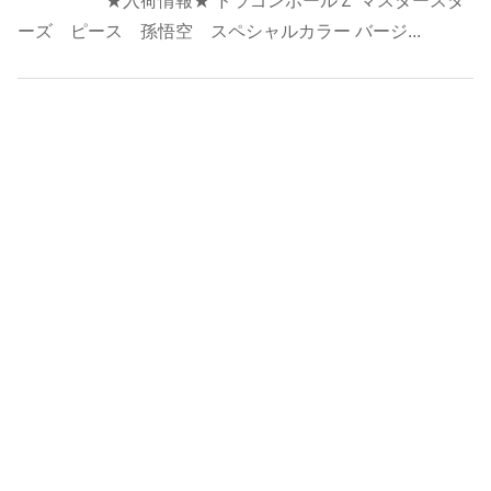
★入荷情報★ ドラゴンボールＺ マスタースタ
ーズ ピース 孫悟空 スペシャルカラー バージ...