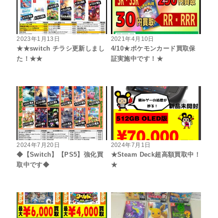
2023年1月13日
2021年4月10日
★★switch チラシ更新しまし
4/10★ポケモンカード買取保
た！★★
証実施中です！★
2024年7月20日
2024年7月1日
◆【Switch】【PS5】強化買
★Steam Deck超高額買取中！
取中です◆
★