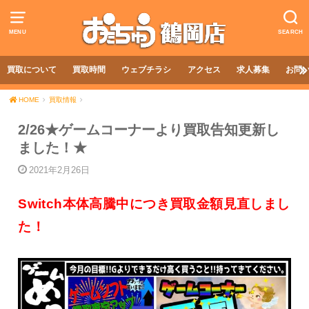
MENU
SEARCH
買取について
買取時間
ウェブチラシ
アクセス
求人募集
お問
HOME
買取情報
2/26★ゲームコーナーより買取告知更新し
ました！★
2021年2月26日
Switch本体高騰中につき買取金額見直しまし
た！