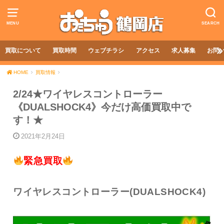
MENU
SEARCH
買取について
買取時間
ウェブチラシ
アクセス
求人募集
お問
HOME
買取情報
2/24★ワイヤレスコントローラー
《DUALSHOCK4》今だけ高価買取中で
す！★
2021年2月24日
緊急買取
ワイヤレスコントローラー(DUALSHOCK4)