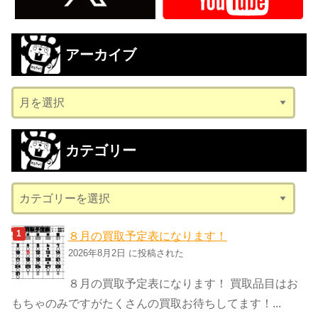
アーカイブ
ア
ー
カ
カテゴリー
イ
ブ
カ
テ
ゴ
８月の買取予定表になります！
リ
2026年8月2日 に投稿された
ー
８月の買取予定表になります！ 買取品目はお
もちゃのみですがたくさんの買取お待ちしてます！...