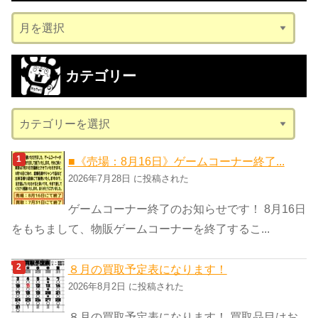
ア
ー
カ
カテゴリー
イ
ブ
カ
テ
ゴ
■《売場：8月16日》ゲームコーナー終了...
リ
2026年7月28日 に投稿された
ー
ゲームコーナー終了のお知らせです！ 8月16日
をもちまして、物販ゲームコーナーを終了するこ...
８月の買取予定表になります！
2026年8月2日 に投稿された
８月の買取予定表になります！ 買取品目はお