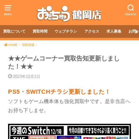
MENU
SEARCH
買取について
買取時間
ウェブチラシ
アクセス
求人募集
お問
HOME
買取情報
★★ゲームコーナー買取告知更新しまし
た！★★
2023年12月1日
PS5・SWITCHチラシ更新しました！
ソフトもゲーム機本体も強化買取中です。是非当店へ
お持ち下しませ。