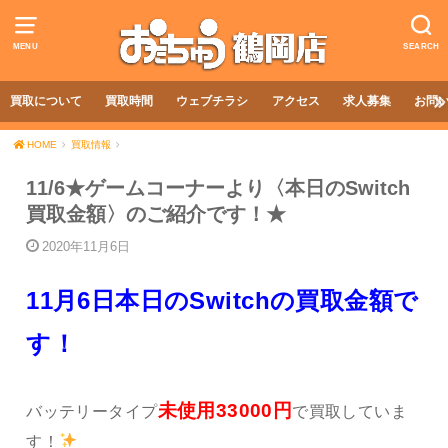
MENU
SEARCH
買取について
買取時間
ウェブチラシ
アクセス
求人募集
お問
HOME
買取情報
11/6★ゲームコーナーより〈本日のSwitch
買取金額〉のご紹介です！★
2020年11月6日
11月6日本日のSwitchの買取金額で
す！
未使用33000円
バッテリータイプ
で買取していま
す！