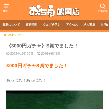
MENU
SEARCH
買取について
買取時間
ウェブチラシ
アクセス
求人募集
お問
HOME
ガチャ
《3000円ガチャ》S賞でました！
2022年10月29日
2026年6月6日
3000円ガチャS賞でました！
あっぱれ！あっぱれ！