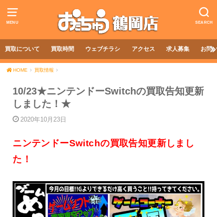
MENU
SEARCH
買取について
買取時間
ウェブチラシ
アクセス
求人募集
お問
HOME
買取情報
10/23★ニンテンドーSwitchの買取告知更新
しました！★
2020年10月23日
ニンテンドーSwitchの買取告知更新しまし
た！