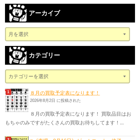
アーカイブ
ア
ー
カ
カテゴリー
イ
ブ
カ
テ
ゴ
８月の買取予定表になります！
リ
2026年8月2日 に投稿された
ー
８月の買取予定表になります！ 買取品目はお
もちゃのみですがたくさんの買取お待ちしてます！...