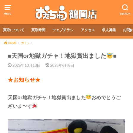
MENU
SEARCH
買取について
買取時間
ウェブチラシ
アクセス
求人募集
お問
HOME
ガチャ
■天国or地獄ガチャ！地獄賞出ました
■
2025年10月13日
2026年6月6日
★お知らせ★
天国or地獄ガチャ！地獄賞出ました
おめでとうご
ざいま〜す