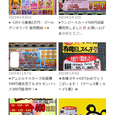
2023年4月26日
2024年5月12日
■《ポケカ激熱1万円・ゴール
■ワンピースカード500円自販
デンオリパ》販売開始
■
機完売しました
お買い上げ
ありがとうご…
2024年11月7日
2023年1月6日
■デュエルマスターズ自販機
★各種ガチャGETおめでとう
500円補充完了＆ポケモンパッ
ございます！《ゲームS賞｜カ
ク200円販売中！■
ードS賞》★