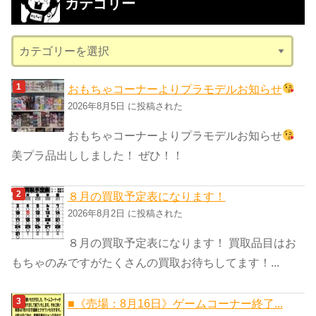
カテゴリー
イ
ブ
カ
テ
ゴ
おもちゃコーナーよりプラモデルお知らせ
リ
2026年8月5日 に投稿された
ー
おもちゃコーナーよりプラモデルお知らせ
美プラ品出ししました！ ぜひ！！
８月の買取予定表になります！
2026年8月2日 に投稿された
８月の買取予定表になります！ 買取品目はお
もちゃのみですがたくさんの買取お待ちしてます！...
■《売場：8月16日》ゲームコーナー終了...