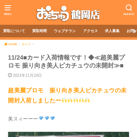
MENU
SEARCH
買取について
買取時間
ウェブチラシ
アクセス
求人募集
お問
HOME
カード
11/24■カード入荷情報です！◆≪超美麗プ
ロモ 振り向き美人ピカチュウの未開封≫■
2021年11月24日
超美麗プロモ 振り向き美人ピカチュウの未
開封入荷しましたー
美スィーーー