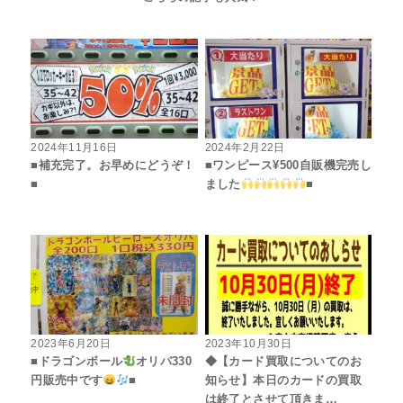
2024年11月16日
2024年2月22日
■補充完了。お早めにどうぞ！
■ワンピース¥500自販機完売し
■
ました
■
2023年6月20日
2023年10月30日
■ドラゴンボール
オリパ330
◆【カード買取についてのお
円販売中です
■
知らせ】本日のカードの買取
は終了とさせて頂きま…