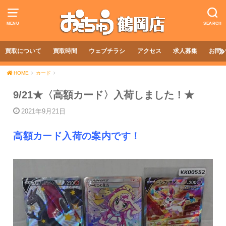
MENU
SEARCH
買取について
買取時間
ウェブチラシ
アクセス
求人募集
お問
HOME
カード
9/21★〈高額カード〉入荷しました！★
2021年9月21日
高額カード入荷の案内です！