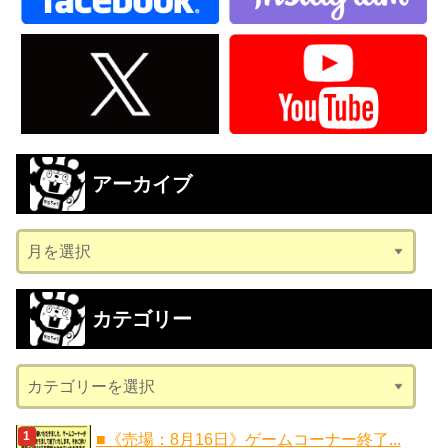
アーカイブ
ア
ー
カ
カテゴリー
イ
ブ
カ
テ
ゴ
■《売場：8月16日》ゲームコーナー終了...