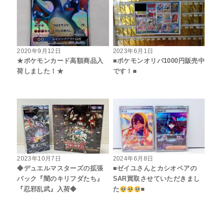
2020年9月12日
2023年6月1日
★ポケモンカード高額商品入
■ポケモンオリパ1000円販売中
荷しました！★
です！■
2023年10月7日
2024年6月8日
◆デュエルマスターズの拡張
■ゼイユさんとカシオペアの
パック『闇のキリフダたち』
SAR買取させていただきまし
『忍邪乱武』入荷◆
た
■