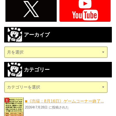
アーカイブ
ア
ー
カ
カテゴリー
イ
ブ
カ
テ
ゴ
■《売場：8月16日》ゲームコーナー終了...
リ
2026年7月28日 に投稿された
ー