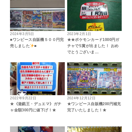
2024年3月5日
2023年2月1日
■ワンピース自販機５００円完
★★ポケモンカード1000円ガ
売しました
■
チャでS賞が出ました！ おめ
でとうございま…
2022年9月22日
2024年12月12日
★《遊戯王・デュエマ》ガチ
★ワンピース自販機200円補充
ャ金額300円に値下げ！★
完了いたしました！★