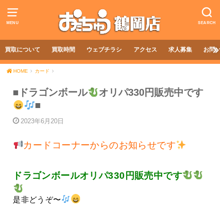
MENU
SEARCH
買取について
買取時間
ウェブチラシ
アクセス
求人募集
お問
HOME
カード
■ドラゴンボール
オリパ330円販売中です
■
2023年6月20日
カードコーナーからのお知らせです
ドラゴンボールオリパ330円販売中です
是非どうぞ〜