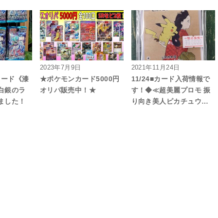
2023年7月9日
2021年11月24日
カード《漆
★ポケモンカード5000円
11/24■カード入荷情報で
白銀のラ
オリパ販売中！★
す！◆≪超美麗プロモ 振
ました！
り向き美人ピカチュウ…