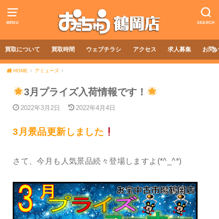
MENU
SEARCH
買取について
買取時間
ウェブチラシ
アクセス
求人募集
お問
HOME
アミューズ
3月プライズ入荷情報です！
2022年3月2日
2022年4月4日
3月景品更新しました
さて、今月も人気景品続々登場しますよ(*^_^*)