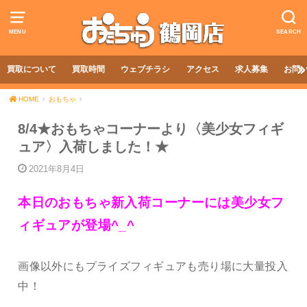
MENU
SEARCH
買取について
買取時間
ウェブチラシ
アクセス
求人募集
お問
HOME
おもちゃ
8/4★おもちゃコーナーより〈美少女フィギ
ュア〉入荷しました！★
2021年8月4日
本日のおもちゃ新入荷コーナーには美少女フ
ィギュアが登場^_^
画像以外にもプライズフィギュアも売り場に大量投入
中！