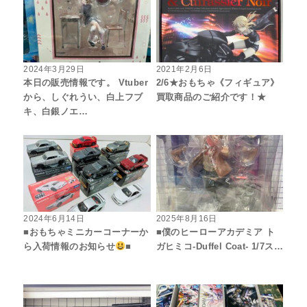
2024年3月29日
2021年2月6日
本日の販売情報です。 Vtuber
2/6★おもちゃ《フィギュア》
から、しぐれうい、白上フブ
買取商品のご紹介です！★
キ、白銀ノエ…
2024年6月14日
2025年8月16日
■おもちゃミニカーコーナーか
■僕のヒーローアカデミア ト
ら入荷情報のお知らせ
■
ガヒミコ-Duffel Coat- 1/7ス…