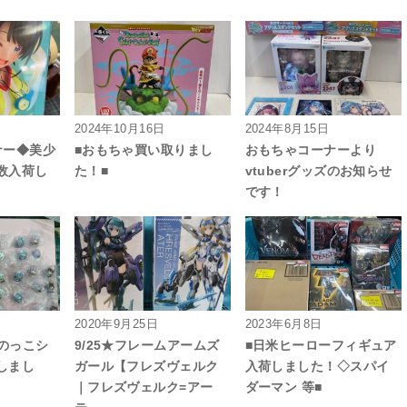
2024年10月16日
2024年8月15日
ナー◆美少
■おもちゃ買い取りまし
おもちゃコーナーより
数入荷し
た！■
vtuberグッズのお知らせ
です！
2020年9月25日
2023年6月8日
ょこのっこシ
9/25★フレームアームズ
■日米ヒーローフィギュア
しまし
ガール【フレズヴェルク
入荷しました！◇スパイ
｜フレズヴェルク=アー
ダーマン 等■