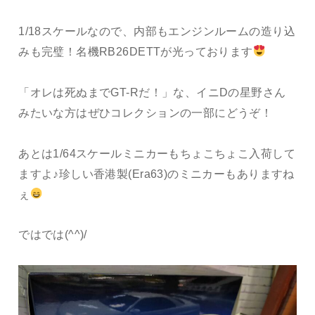
1/18スケールなので、内部もエンジンルームの造り込
みも完璧！名機RB26DETTが光っております
「オレは死ぬまでGT-Rだ！」な、イニDの星野さん
みたいな方はぜひコレクションの一部にどうぞ！
あとは1/64スケールミニカーもちょこちょこ入荷して
ますよ♪珍しい香港製(Era63)のミニカーもありますね
ぇ
ではでは(^^)/