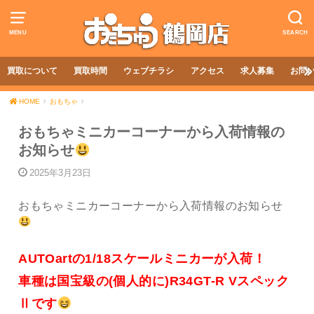
MENU
SEARCH
買取について
買取時間
ウェブチラシ
アクセス
求人募集
お問
HOME
おもちゃ
おもちゃミニカーコーナーから入荷情報の
お知らせ
2025年3月23日
おもちゃミニカーコーナーから入荷情報のお知らせ
AUTOartの1/18スケールミニカーが入荷！
車種は国宝級の(個人的に)R34GT-R Vスペック
Ⅱです