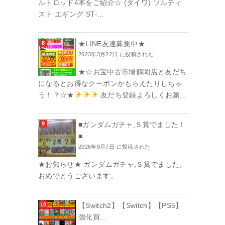
ルトロッド4本をご紹介☆ (ダイワ) ソルティ
スト エギング ST-...
★LINE友達募集中★
2023年3月22日 に投稿された
★☆お宝中古市場鶴岡店と友だち
になるとお得なクーポンかもらえたりしちゃ
う！？☆★
友だち登録よろしくお願...
■ガンダムガチャ,Ｓ賞でました！
■
2026年8月7日 に投稿された
★お知らせ★ ガンダムガチャ,Ｓ賞でました。
おめでとうございます。
【Switch2】【Switch】【PS5】
強化買...