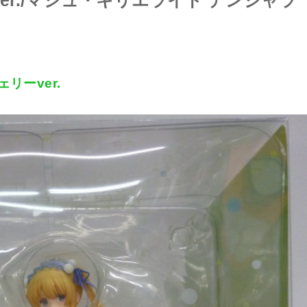
er./マシュ・キリエライト デンジャラ
リーver.