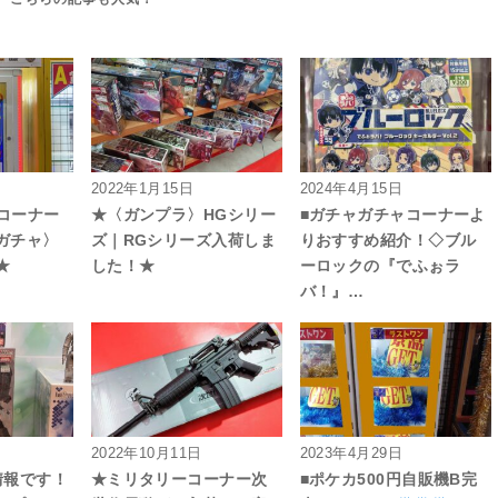
2022年1月15日
2024年4月15日
ゃコーナー
★〈ガンプラ〉HGシリー
■ガチャガチャコーナーよ
ガチャ〉
ズ｜RGシリーズ入荷しま
りおすすめ紹介！◇ブル
★
した！★
ーロックの『でふぉラ
バ！』…
2022年10月11日
2023年4月29日
情報です！
★ミリタリーコーナー次
■ポケカ500円自販機B完