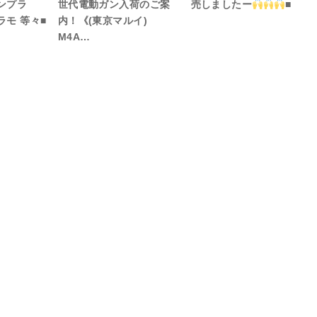
ンプラ
世代電動ガン入荷のご案
売しましたー
■
モ 等々■
内！《(東京マルイ)
M4A…