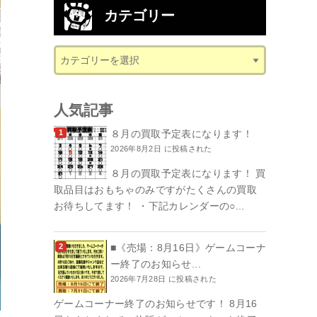
カテゴリー
人気記事
８月の買取予定表になります！
2026年8月2日 に投稿された
８月の買取予定表になります！ 買
取品目はおもちゃのみですがたくさんの買取
お待ちしてます！ ・下記カレンダーの○...
■《売場：8月16日》ゲームコーナ
ー終了のお知らせ...
2026年7月28日 に投稿された
ゲームコーナー終了のお知らせです！ 8月16