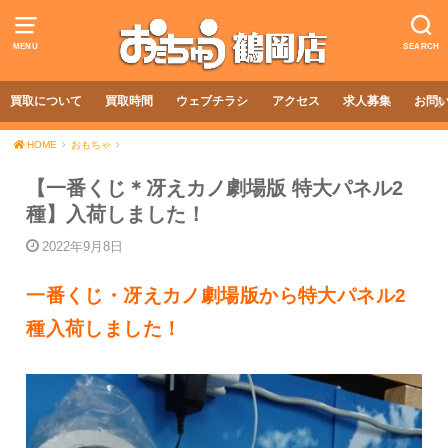
MENU
SEARCH
買取について
買取時間
ウェブチラシ
アクセス
求人募集
お問
HOME
おもちゃ
【一番くじ＊冴えカノ劇場版 特大パネル2
種】入荷しました！
2022年9月8日
一番くじ・冴えカノ劇場版から特大パネル2
種入荷しました！