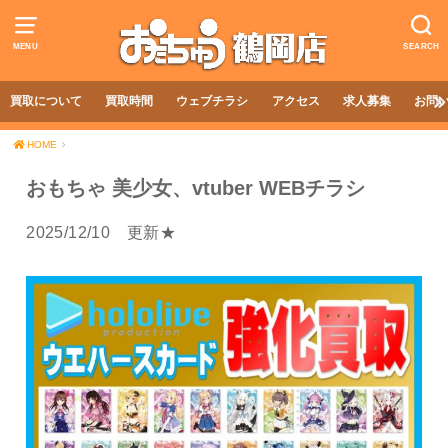
MENU
SEARCH
買取について
買取時間
ウェブチラシ
アクセス
求人募集
お問
HOME
おもちゃ 美少女、vtuber WEBチラシ
2025/12/10 更新★